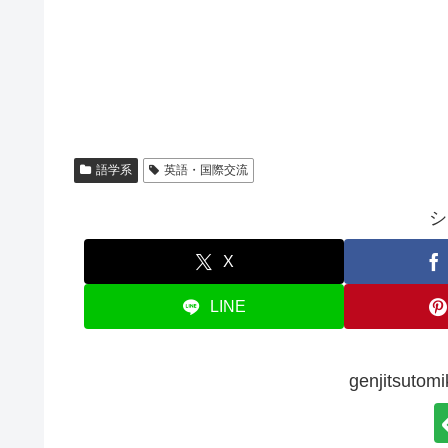
語学系
英語・国際交流
シ
X
LINE
genjitsut