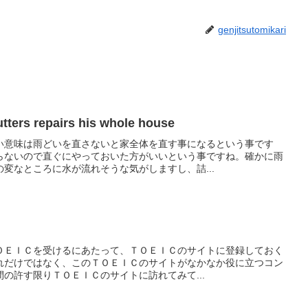
genjitsutomikari
utters repairs his whole house
い意味は雨どいを直さないと家全体を直す事になるという事です
らないので直ぐにやっておいた方がいいという事ですね。確かに雨
変なところに水が流れそうな気がしますし、詰...
ＯＥＩＣを受けるにあたって、ＴＯＥＩＣのサイトに登録しておく
れだけではなく、このＴＯＥＩＣのサイトがなかなか役に立つコン
の許す限りＴＯＥＩＣのサイトに訪れてみて...