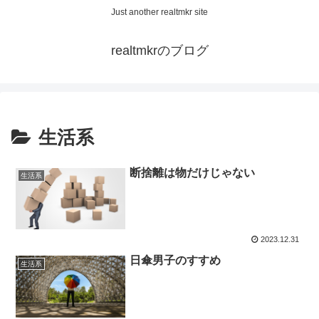
Just another realtmkr site
realtmkrのブログ
生活系
断捨離は物だけじゃない
生活系
2023.12.31
日傘男子のすすめ
生活系