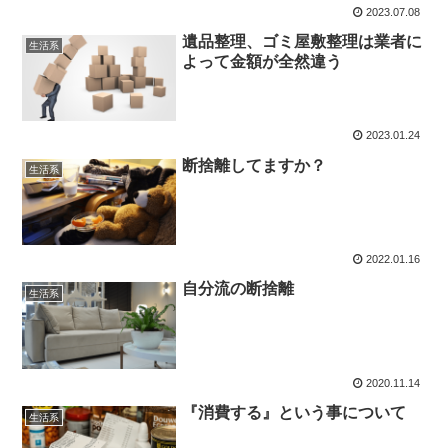
2023.07.08
遺品整理、ゴミ屋敷整理は業者に
生活系
よって金額が全然違う
2023.01.24
断捨離してますか？
生活系
2022.01.16
自分流の断捨離
生活系
2020.11.14
『消費する』という事について
生活系