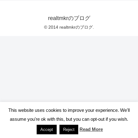
realtmkrのブログ
© 2014 realtmkrのブログ.
This website uses cookies to improve your experience. We'll
assume you're ok with this, but you can opt-out if you wish.
Read More
Accept
Reject
メニュー
ホーム
検索
トップ
サイドバー