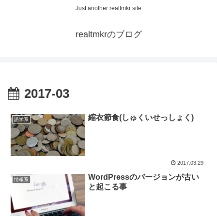
Just another realtmkr site
realtmkrのブログ
2017-03
縮衣節食(しゅくいせっしょく)
語学系
2017.03.29
WordPressのバージョンが古い
情報系
と起こる事