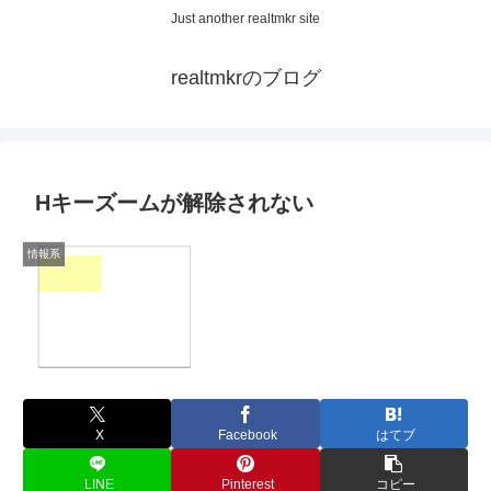
Just another realtmkr site
realtmkrのブログ
Hキーズームが解除されない
情報系
X
Facebook
はてブ
LINE
Pinterest
コピー