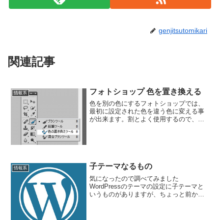
genjitsutomikari
関連記事
フォトショップ 色を置き換える
情報系
色を別の色にするフォトショップでは、
最初に設定された色を違う色に変える事
が出来ます。割とよく使用するので、覚
えておくと便利です。色の変更は色の置
き換えツールで色の変更が可能です。一
度設定した色を、やっぱり変更したいな
って時に使います。ブラシ...
子テーマなるもの
情報系
気になったので調べてみました
WordPressのテーマの設定に子テーマと
いうものがありますが、ちょっと前から
そういう言葉を目にしていて気にはなっ
ていました。子テーマって何だろう？っ
てな感じでいました。一つ勉強だと思っ