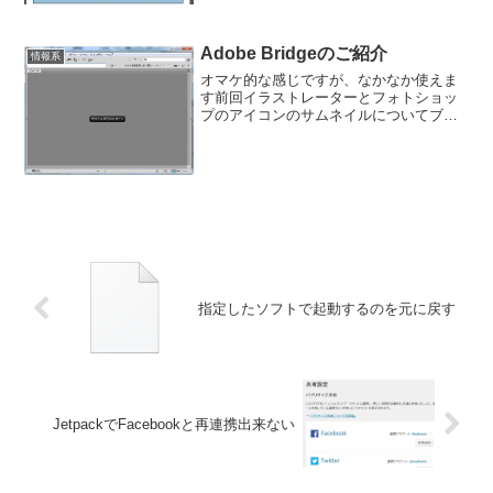
場合、同じ物をＰＤＦで保存してあれ
ば、ＰＤＦに埋め込まれた画...
Adobe Bridgeのご紹介
情報系
オマケ的な感じですが、なかなか使えま
す前回イラストレーターとフォトショッ
プのアイコンのサムネイルについてブリ
ッジの話が出て来ましたので、ブリッジ
がどんなものかという触りだけでも紹介
出来たらなと思いました。ちょっと重め
な感じですが、機能はバッ...
指定したソフトで起動するのを元に戻す
JetpackでFacebookと再連携出来ない