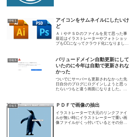
て調べてみました。これは...
アイコンをサムネイルにしたいけ
情報系
ど
ＡｉやＰＳＤのファイルを見て思った事
最近はイラストレーターやフォトショッ
プもCCになってクラウド化になりました
が、長期での使用だと損してしまうとい
う気持ちもあってか、まだCSも根強い利
用者がいると思います。Windows版のCS
バリュードメイン自動更新にして
情報系
を利用してい...
いたのに今年は自動で更新されな
かった
ついでにサーバーも更新されなかった先
日自分のブログにログインしようと思っ
たらいつもと違う画面になりました。あ
れ、何か変なウイルスにでも引っ掛かっ
たかなと思いつつ、いろいろ原因を探っ
てみましたが、一向に解決出来ません。
ＰＤＦで画像の抽出
情報系
このブログだけがどうもロ...
イラストレーターで大元のリンクファイ
ルが無い時にイラストレーターで重い画
像ファイルがくっ付いているとその分重
くなるので、埋め込まずにリンクさせて
いた画像をリンクし忘れてしまって無い