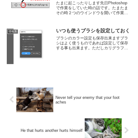
たまに起こったりします先日Photoshop
で作業をしていた時の話です。たまたま
その時２つのウインドウを開いて作業を
するような内容で、その作業中に手のひ
らツールでスクロールをさせていたので
すが、２つのウインドウを同時に動かし
いつも使うブラシを設定しておく
情報系
たくなかったので...
ブラシのカラー設定も保存出来ますブラ
シはよく使うものであれば設定して保存
する事も出来ます。ただしカリグラフィ
ブラシだと色の設定が出来ないので、色
の設定まで保存したいのであればアート
ブラシを使うと便利です。今回は赤い線
を引く為のブラシを保存し...
Never tell your enemy that your foot
aches
He that hurts another hurts himself