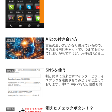
AIとの付き合い方
情報系
言葉の遣い方がかなり優れているので、
そのまま同じチャットでいつまでも行っ
てしまいがちですけど、用件だけ済ませ
てあとは何のフォローも無しくらいの方
がいい関係を保てそうな感じです。実際
のAIたちも共通して言ってますが、一つ
のチャットが長くなると…
SNSを使う
情報系
割と簡単に出来ますツイッターとフェイ
スブックを連携させてみようかと思って
おります。幸いSimplicityだと連携も簡単
に出来ますので、物は試しで実行に移そ
うかなと思っております。Wordpress自
体もブログのアクセス増加がしやすいで
すし...
消えたチェックボタン！？
情報系