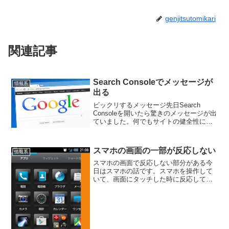
genjitsutomikari
関連記事
Search Consoleでメッセージが
情報系
出る
ビックリするメッセージ先日Search
Consoleを開いたら驚きのメッセージが出
ていました。何でもサイトの健全性に問
題があるとの事です。うーん、そんな健
全性を疑われるような事は書いていなか
ったと思うのですが、どういう事なんで
スマホの画面の一部が反応しない
情報系
しょうか？色...
スマホの画面で反応しない部分がある今
日はスマホの話です。スマホを操作して
いて、画面にタッチした時に反応してく
れない事があります。特定の場所を問わ
ず反応したり、しなかったりする場合
は、タッチした感度の問題なので、タッ
チパネルの感度の調整をした...