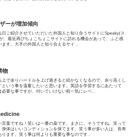
ーザーが増加傾向
日ご紹介させていただいた外国人と知り合うサイトにSpeaky(ス
すが、最近再びちょこちょこサイトに訪れる機会があって、ふと感
ます。大手の外国人と知り合えるサイ...
禁物
る上で余りハードルを上げ過ぎると続かなくなるので、余り高くし
すという事を薀蓄したいと思います。英語を学習するにあたって
必要な事ですが、付いていけない程一気にレベ...
medicine
い言葉ですね！笑いは一番の薬です。まさに、そうですね。笑って
、身体はいいコンディションを保てます。笑う事が多い人は、長寿
ります。笑う事は何よりも重要な事なのです...