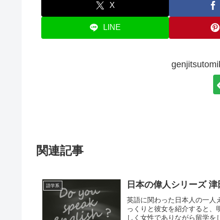
X
LINE
genjitsut
関連記事
日本の偉人シリーズ 津
語学系
英語に関わった日本人の一人
っくりと彼女を紹介すると、
しく女性でありながら留学をし