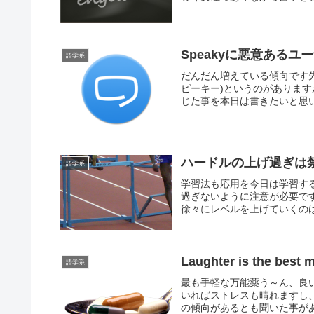
Speakyに悪意あるユ
語学系
だんだん増えている傾向です先
ピーキー)というのがありま
じた事を本日は書きたいと思い
ハードルの上げ過ぎは
語学系
学習法も応用を今日は学習す
過ぎないように注意が必要で
徐々にレベルを上げていくのは
Laughter is the best 
語学系
最も手軽な万能薬う～ん、良
いればストレスも晴れますし
の傾向があるとも聞いた事があ