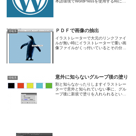
本語環境でWordPressを使用する時に、
英語圏のWordPressを動作させる為のプ
ラグインになります。日本語の平仮名や
漢字は多バイト文字と呼ばれているみ
た...
ＰＤＦで画像の抽出
情報系
イラストレーターで大元のリンクファイ
ルが無い時にイラストレーターで重い画
像ファイルがくっ付いているとその分重
くなるので、埋め込まずにリンクさせて
いた画像をリンクし忘れてしまって無い
場合、同じ物をＰＤＦで保存してあれ
ば、ＰＤＦに埋め込まれた画...
意外に知らないグループ後の塗り
情報系
割と知らなかったりしますイラストレー
ターで意外と知られていない事に、グル
ープ後に新規で塗りを入れられるという
事を知られていないみたいですので、今
回ご紹介しちゃいます。イラストレータ
ーは２種類以上(一応１種類でもグループ
自体は組めますが…)の...