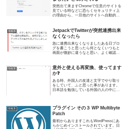
突然出て来ますChromeで任意のサイトを
見ている時などに恐らくセキュリティ上
の理由から、一旦他のサイトへ自動的に
移動しようとする時に、時折『接続がリ
セットされました』というメッセージが
出て来て、それ以上先に進めなくなって
JetpackでTwitterが突然連携出来
情報系
しまう時があります...
なくなったら
急に連携出来なくなりましたある日ブロ
グを書こうと思ったら何となくいつもと
画面が微妙に違うなと思い、よく確認し
てみたところ、Jetpackのパブリサイズ共
有の部分に何やらいつもと違うメッセー
ジが出ていました。Twitterと連携が出来
意外と使える再変換、使ってます
情報系
てないみ...
か❓
ある時、外国人の友達と文字でやり取り
をしていて、ふと思った事があります。
日本語を勉強している外国の人の中には
日本語をアルファベット表記で覚える人
がまれにいます。例えば、私はマイケル
です。という一文を書く時に、watashi
プラグイン その３ WP Multibyte
wa maike...
情報系
Patch
最初からありますこれもWordPressにあ
らかじめインストールされています。日