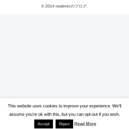
© 2014 realtmkrのブログ.
This website uses cookies to improve your experience. We'll
assume you're ok with this, but you can opt-out if you wish.
Read More
Accept
Reject
メニュー
ホーム
検索
トップ
サイドバー