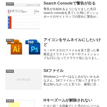
Search Consoleで警告が出る
情報系
警告が出始めるようになりました先日
search consoleを見ていた時にダッシュ
ボードのサイトマップの部分に警告が出
ていました。何だろうと思って確認して
みると、どうも送っているサイトマップ
に問題があるみたいで、自分のサイトの
内容以外の部...
アイコンをサムネイルにしたいけ
情報系
ど
ＡｉやＰＳＤのファイルを見て思った事
最近はイラストレーターやフォトショッ
プもCCになってクラウド化になりました
が、長期での使用だと損してしまうとい
う気持ちもあってか、まだCSも根強い利
用者がいると思います。Windows版のCS
Sitファイル
情報系
を利用してい...
Windowsユーザーはなじみがないかもみ
なさん、Sitファイルって知ってますか？
私は知らなかったと言うか、厳密に言う
と忘れていましたね。多分Macを使って
いる人であれば馴染みがある人もいるん
じゃないかと思うのですが、Windowsで
言うと...
Hキーズームが解除されない
情報系
たまに起こる現象でした手のひらツール