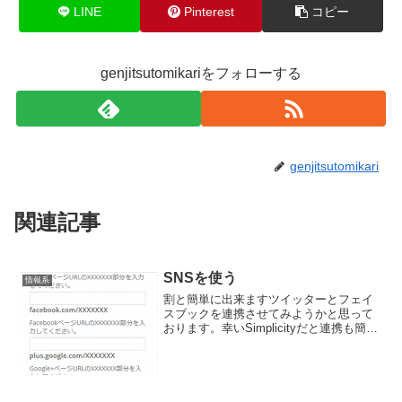
LINE
Pinterest
コピー
genjitsutomikariをフォローする
genjitsutomikari
関連記事
SNSを使う
情報系
割と簡単に出来ますツイッターとフェイ
スブックを連携させてみようかと思って
おります。幸いSimplicityだと連携も簡単
に出来ますので、物は試しで実行に移そ
うかなと思っております。Wordpress自
体もブログのアクセス増加がしやすいで
すし...