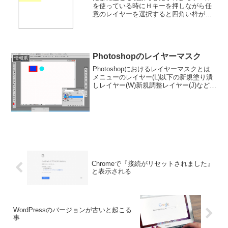
を使っている時にＨキーを押しながら任
意のレイヤーを選択すると四角い枠が表
れて、枠の部分を一時的に拡大して見る
事が出来ます。解除するにはＨキーを離
すと元に戻りますが、まれにＨキーを離
しても元に戻ってくれない...
Photoshopのレイヤーマスク
情報系
Photoshopにおけるレイヤーマスクとは
メニューのレイヤー(L)以下の新規塗り潰
しレイヤー(W)新規調整レイヤー(J)などは
設定すると通常レイヤーマスクも同時に
設定されます。カンバスを全体として、
新規のレイヤーを設定した部分だけをマ
スク...
Chromeで『接続がリセットされました』
と表示される
WordPressのバージョンが古いと起こる
事