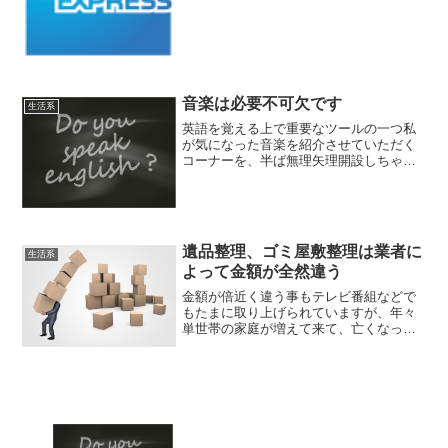
る物として『以前は使うと思ってしまっ
ておいた物』です。今回はその中で、昔
海外旅行に行った時に使い...
音楽は必要不可欠です
生活系
英語を覚える上で重要なツールの一つ私
が気になった音楽を紹介させていただく
コーナーを、半ば無理矢理開設しちゃお
うと思います！日本の音楽は商業的な色
が強く、歌の歌唱力とかよりも見た目が
いいと売れてしまったりしますが、そう
いう部分ではアメリカの方...
遺品整理、ゴミ屋敷整理は業者に
生活系
よって金額が全然違う
金額が倍近く違う事もテレビ番組などで
もたまに取り上げられていますが、年々
単世帯の家庭が増えて来て、亡くなって
しまった後に遺される物の処分が問題に
なっています。また亡くなった後の遺品
整理だけでなく、部屋を片付けられない
人に多い、いわゆるゴミ屋...