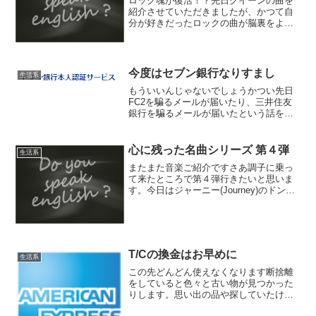
ロック魂が復活！？先日クイーンの曲を
紹介させていただきましたが、かつて自
分が好きだったロックの曲が脳裏をよぎ
って来ました。ってな訳で(？)、今日はレ
インボーのキル ザ キング(Kill The King
さすがにこれはカタカナだとかっこ悪
い...
今度はセブン銀行なりすまし
生活系
もういいんじゃないでしょうかつい先日
FC2を騙るメールが届いたり、三井住友
銀行を騙るメールが届いたという話をさ
せていただきましたが、今度はセブン銀
行を騙るメールが届きました。もうホン
ト、いい加減にしなさいと言いたくなっ
心に残った名曲シリーズ 第４弾
生活系
ちゃうようなお粗末なや...
またまた音楽ご紹介ですさあ調子に乗っ
て来たところで第４弾行きたいと思いま
す。今日はジャーニー(Journey)のドント
ストップ ビリービン(Don't Stop Believin′)
を紹介しちゃいまっせ。やっと少しポッ
プな感じがしてくるナ...
T/Cの換金はお早めに
生活系
この先どんどん使えなくなります断捨離
をしていると色々と古い物が見つかった
りします。思い出の品や探していたけど
見つからなかった物、それと一番多くあ